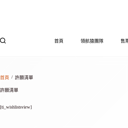
跳
至
主
要
內
容
首頁
領航猿團隊
售
/
首頁
許願清單
許願清單
[ti_wishlistsview]