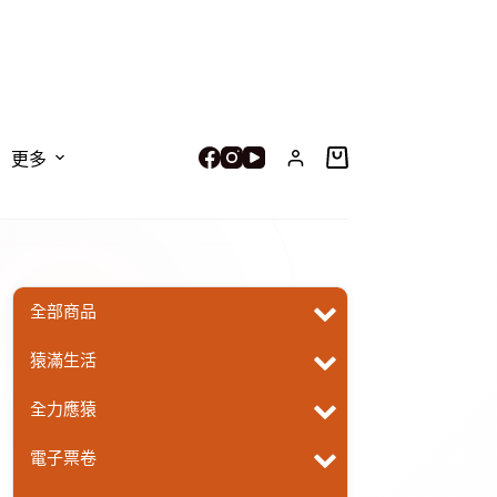
更多
購
物
車
全部商品
猿滿生活
全力應猿
電子票卷