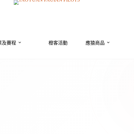
票及賽程
橙客活動
應猿商品