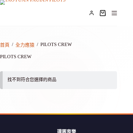
跳
至
購
主
物
要
車
內
容
/
/
PILOTS CREW
首頁
全力應猿
PILOTS CREW
找不到符合您選擇的商品
璞園育樂