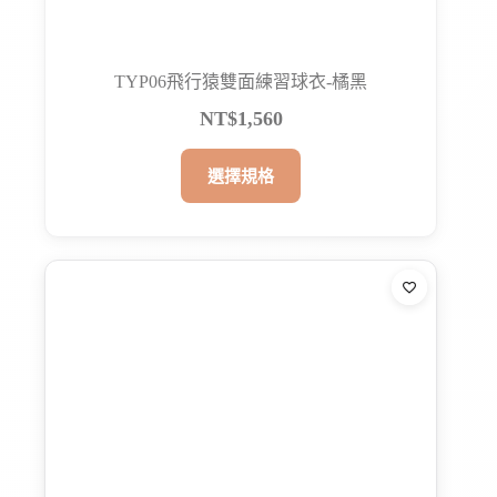
選
項
TYP06飛行猿雙面練習球衣-橘黑
NT$
1,560
此
選擇規格
產
品
有
多
種
款
式。
可
在
產
品
頁