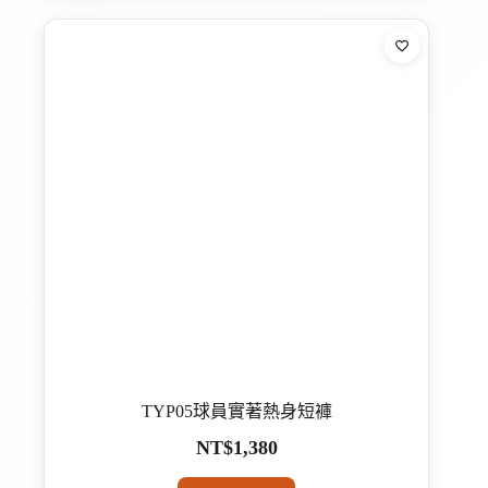
有
多
種
款
式。
可
在
產
品
頁
面
選
擇
選
項
TYP05球員實著熱身短褲
NT$
1,380