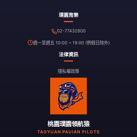
產
品
璞園育樂
頁
面
02-77432800
選
擇
週一至週五 10:00 ~ 19:00 (例假日除外)
選
法律資訊
項
隱私權政策
桃園璞園領航猿
TAOYUAN PAUIAN PILOTS