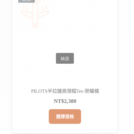
款
式。
可
在
產
品
頁
面
選
擇
選
項
PILOTS半拉鏈高領帽Tee-榮耀橘
NT$
2,380
此
選擇規格
產
品