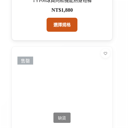
TYP06球員同款機能熱身短褲
NT$
1,880
此
選擇規格
產
品
有
多
種
售罄
款
式。
可
在
產
品
頁
面
選
擇