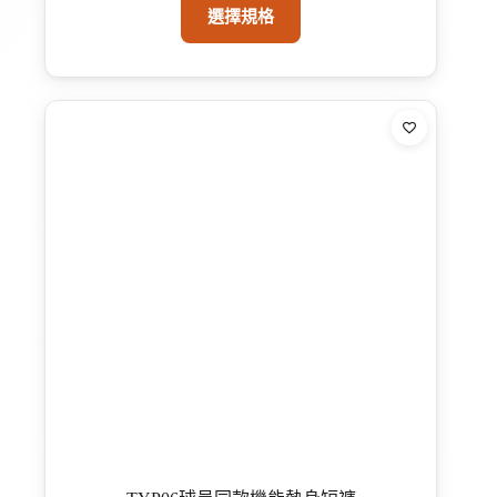
此
選擇規格
產
品
有
多
種
款
式。
可
在
產
品
頁
面
選
擇
選
項