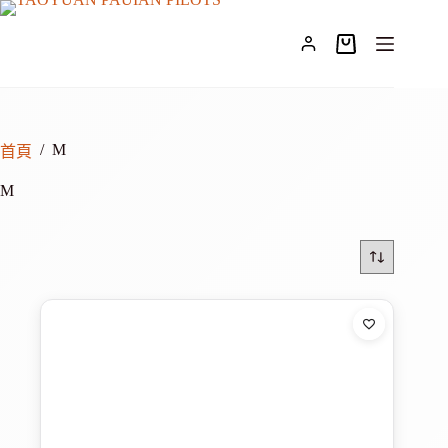
跳
至
購
主
物
要
車
內
容
/
M
首頁
M