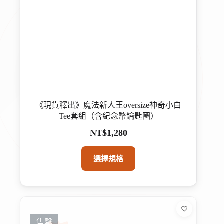
《現貨釋出》魔法新人王oversize神奇小白
Tee套組（含紀念幣鑰匙圈）
NT$
1,280
此
選擇規格
產
品
有
多
種
售罄