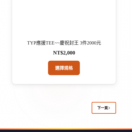
面
選
擇
選
項
TYP應援TEE~~慶祝封王 3件2000元
NT$
2,000
此
選擇規格
產
品
有
多
種
款
下一頁
式。
可
在