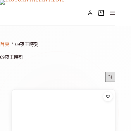
跳
至
購
主
物
要
車
內
容
/
首頁
69夜王時刻
69夜王時刻