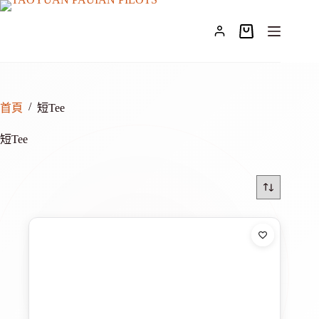
跳
至
購
主
物
要
車
內
容
/
首頁
短Tee
短Tee