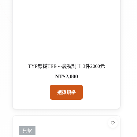
TYP應援TEE~~慶祝封王 3件2000元
NT$
2,000
此
選擇規格
產
品
有
多
種
售罄
款