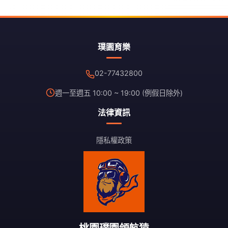
多
種
款
式。
璞園育樂
可
在
02-77432800
產
品
週一至週五 10:00 ~ 19:00 (例假日除外)
頁
法律資訊
面
選
擇
隱私權政策
選
項