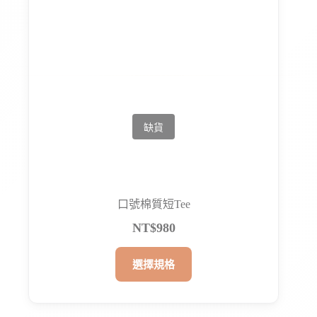
式。
可
在
產
品
頁
面
選
擇
選
項
口號棉質短Tee
NT$
980
此
選擇規格
產
品
有