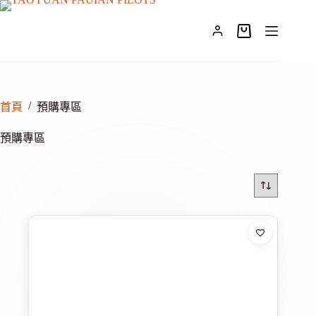
跳
至
購
主
物
要
車
內
容
/
首頁
預購專區
預購專區